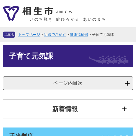
ペ
メ
ー
ニ
ジ
ュ
いのち輝き
絆ひろがる
あいのまち
の
ー
先
を
トップページ
>
組織でさがす
>
健康福祉部
>
子育て元気課
現在地
頭
飛
で
ば
本
す
し
子育て元気課
文
。
て
本
文
ページ内目次
へ
新着情報