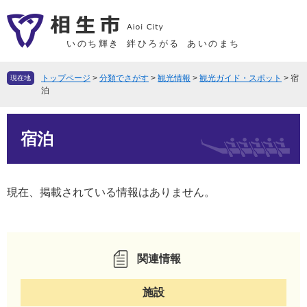
ペ
メ
ー
ニ
ジ
ュ
いのち輝き
絆ひろがる
あいのまち
の
ー
先
を
トップページ
>
分類でさがす
>
観光情報
>
観光ガイド・スポット
>
宿
現在地
頭
飛
泊
で
ば
本
す
し
宿泊
文
。
て
本
文
へ
現在、掲載されている情報はありません。
関連情報
施設