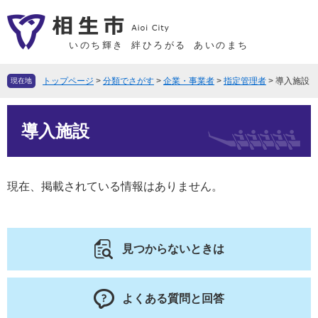
ペ
メ
ー
ニ
ジ
ュ
いのち輝き
絆ひろがる
あいのまち
の
ー
先
を
トップページ
>
分類でさがす
>
企業・事業者
>
指定管理者
>
導入施設
現在地
頭
飛
で
ば
本
す
し
導入施設
文
。
て
本
文
現在、掲載されている情報はありません。
へ
見つからないときは
よくある質問と回答