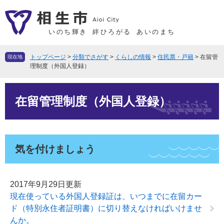
ペ
メ
ー
ニ
ジ
ュ
いのち輝き
絆ひろがる
あいのまち
の
ー
先
を
トップページ
>
分類でさがす
>
くらしの情報
>
住民票・戸籍
>
在留管
現在地
頭
飛
理制度（外国人登録）
で
ば
本
す
し
在留管理制度（外国人登録）
文
。
て
本
文
へ
気を付けましょう
2017年9月29日更新
現在使っている外国人登録証は、いつまでに在留カー
ド（特別永住者証明書）に切り替えなければいけませ
んか。