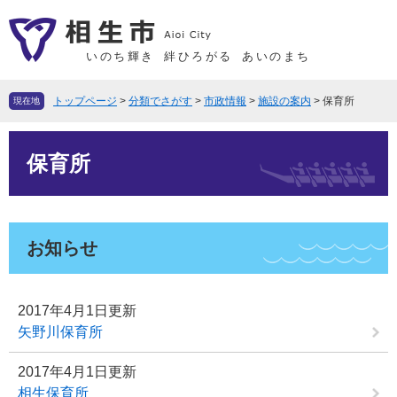
ペ
メ
ー
ニ
ジ
ュ
いのち輝き
絆ひろがる
あいのまち
の
ー
先
を
トップページ
>
分類でさがす
>
市政情報
>
施設の案内
>
保育所
現在地
頭
飛
で
ば
本
す
し
保育所
文
。
て
本
文
へ
お知らせ
2017年4月1日更新
矢野川保育所
2017年4月1日更新
相生保育所