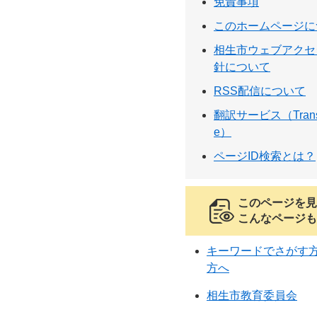
免責事項
このホームページに
相生市ウェブアクセ
針について
RSS配信について
翻訳サービス（Translat
e）
ページID検索とは？
このページを見
こんなページも
キーワードでさがす方法
方へ
相生市教育委員会