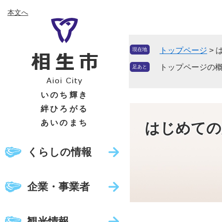
ペ
メ
本文へ
ー
ニ
ジ
ュ
の
ー
トップページ
>
現在地
先
を
頭
飛
トップページの
足あと
で
ば
す
し
いのち輝き
。
て
絆ひろがる
本
あいのまち
はじめての
文
へ
くらしの情報
企業・事業者
観光情報