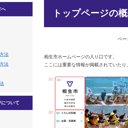
本
方へ
文
トップページの概
ページ
方法
相生市ホームページの入り口です。
方法
ここには重要な情報が掲載されていたり
法
ジについて