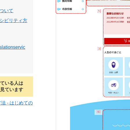
ついて
シビリティ方
ionservic
ている人は
見ています
 - はじめての