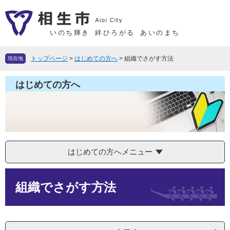
ペ
メ
ー
ニ
ジ
ュ
いのち輝き
絆ひろがる
あいのまち
の
ー
先
を
トップページ
>
はじめての方へ
>
組織でさがす方法
現在地
頭
飛
で
ば
はじめての方へ
す
し
。
て
本
文
へ
はじめての方へメニュー
本
組織でさがす方法
文