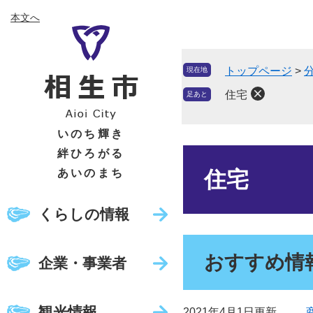
ペ
メ
本文へ
ー
ニ
ジ
ュ
の
ー
トップページ
>
現在地
先
を
頭
飛
住宅
足あと
で
ば
す
し
いのち輝き
。
て
絆ひろがる
本
本
文
あいのまち
住宅
文
へ
くらしの情報
おすすめ情
企業・事業者
観光情報
2021年4月1日更新