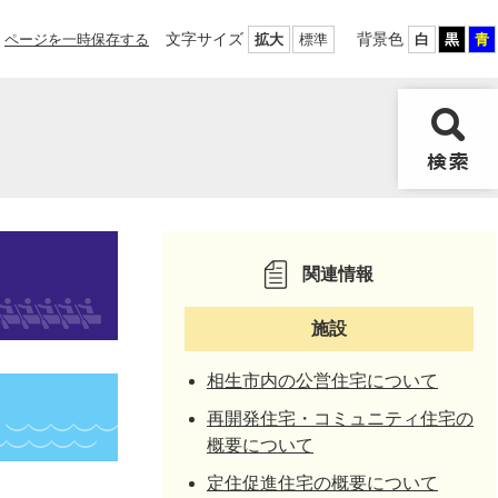
文字サイズ
背景色
ページを一時保存する
拡大
標準
白
黒
青
関連情報
施設
相生市内の公営住宅について
再開発住宅・コミュニティ住宅の
概要について
定住促進住宅の概要について