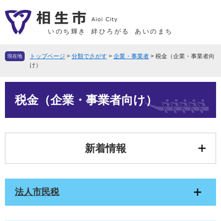
ペ
メ
ー
ニ
ジ
ュ
いのち輝き
絆ひろがる
あいのまち
の
ー
先
を
トップページ
>
分類でさがす
>
企業・事業者
>
税金（企業・事業者向
現在地
頭
飛
け）
で
ば
本
す
し
税金（企業・事業者向け）
文
。
て
本
文
へ
新着情報
法人市民税