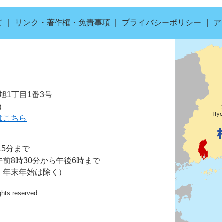
て
リンク・著作権・免責事項
プライバシーポリシー
ア
市旭1丁目1番3号
表）
はこちら
15分まで
前8時30分から午後6時まで
・年末年始は除く）
ights reserved.