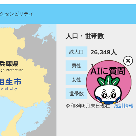
クセシビリティ
人口・世帯数
26,349人
総人口
12,780人
男性
13,569人
女性
12,887世帯
世帯数
令和8年6月末日現在
統計情報