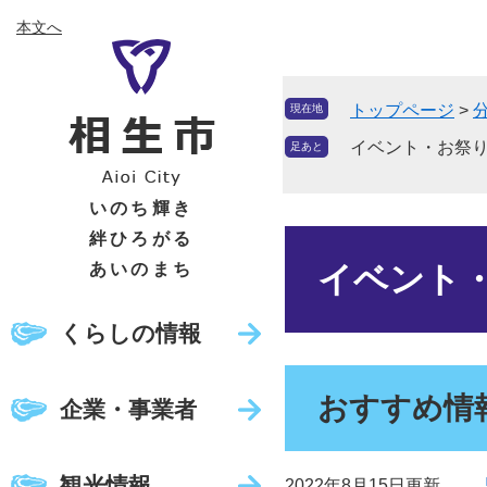
ペ
メ
本文へ
ー
ニ
ジ
ュ
の
ー
トップページ
>
現在地
先
を
頭
飛
イベント・お祭
足あと
で
ば
す
し
いのち輝き
。
て
絆ひろがる
本
本
文
あいのまち
イベント
文
へ
くらしの情報
おすすめ情
企業・事業者
観光情報
2022年8月15日更新