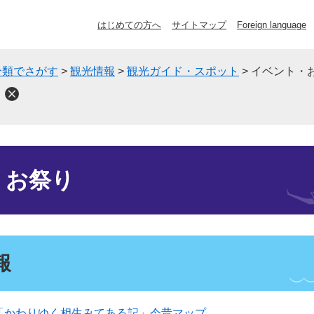
はじめての方へ
サイトマップ
Foreign language
分類でさがす
>
観光情報
>
観光ガイド・スポット
>
イベント・
り
・お祭り
報
「かわりゆく相生みてある記」今昔マップ