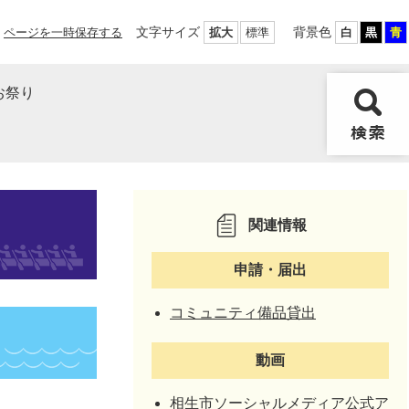
文字サイズ
背景色
ページを一時保存する
拡大
標準
白
黒
青
お祭り
関連情報
申請・届出
コミュニティ備品貸出
動画
相生市ソーシャルメディア公式ア