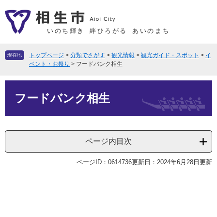
ペ
メ
ー
ニ
ジ
ュ
いのち輝き
絆ひろがる
あいのまち
の
ー
先
を
トップページ
>
分類でさがす
>
観光情報
>
観光ガイド・スポット
>
イ
現在地
頭
飛
ベント・お祭り
>
フードバンク相生
で
ば
本
す
し
フードバンク相生
文
。
て
本
文
へ
ページ内目次
ページID：0614736
更新日：2024年6月28日更新