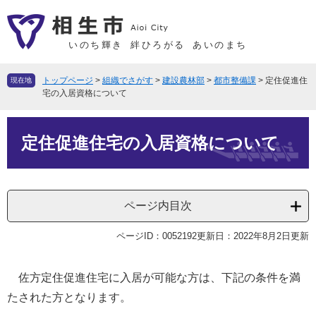
ペ
メ
ー
ニ
ジ
ュ
いのち輝き
絆ひろがる
あいのまち
の
ー
先
を
トップページ
>
組織でさがす
>
建設農林部
>
都市整備課
>
定住促進住
現在地
頭
飛
宅の入居資格について
で
ば
本
す
し
定住促進住宅の入居資格について
文
。
て
本
文
へ
ページ内目次
ページID：0052192
更新日：2022年8月2日更新
佐方定住促進住宅に入居が可能な方は、下記の条件を満
たされた方となります。