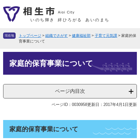
ペ
メ
ー
ニ
ジ
ュ
いのち輝き
絆ひろがる
あいのまち
の
ー
先
を
トップページ
>
組織でさがす
>
健康福祉部
>
子育て元気課
>
家庭的保
現在地
頭
飛
育事業について
で
ば
本
す
し
家庭的保育事業について
文
。
て
本
文
へ
ページ内目次
ページID：0030958
更新日：2017年4月1日更新
家庭的保育事業について