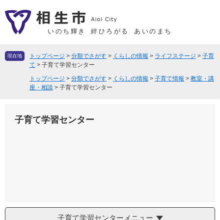
ペ
メ
ー
ニ
ジ
ュ
いのち輝き
絆ひろがる
あいのまち
の
ー
先
を
トップページ
>
分類でさがす
>
くらしの情報
>
ライフステージ
>
子育
現在地
頭
飛
て
>
子育て学習センター
で
ば
トップページ
>
分類でさがす
>
くらしの情報
>
子育て情報
>
教室・講
す
し
座・相談
>
子育て学習センター
。
て
本
子育て学習センター
文
へ
子育て学習センターメニュー