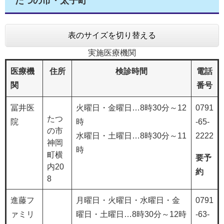
たつの市・太子町
表のサイズを切り替える
実施医療機関
医療機
住所
検診時間
電話
関
番号
冨井医
火曜日・金曜日…8時30分～12
0791
たつ
院
時
-65-
の市
水曜日・土曜日…8時30分～11
2222
神岡
時
町横
要予
内20
約
8
進藤フ
月曜日・火曜日・水曜日・金
0791
ァミリ
曜日・土曜日…8時30分～12時
-63-