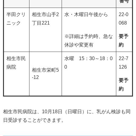
番号
半田クリ
相生市山手2
水・木曜日午後から
22-0
ニック
丁目221
068
※詳細は予約時、急な
要予
休診や変更有
約
相生市民
水曜 15：30～18：0
22-7
病院
0
126
相生市栄町5
-12
要予
約
相生市民病院は、10月18日（日曜日）に、乳がん検診も同
日受診することができます。