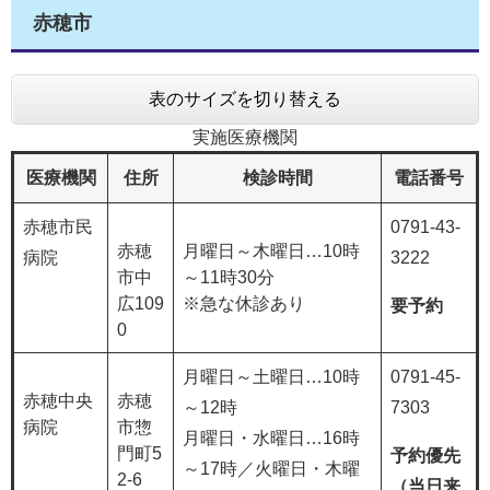
赤穂市
表のサイズを切り替える
実施医療機関
医療機関
住所
検診時間
電話番号
赤穂市民
0791-43-
赤穂
月曜日～木曜日…10時
病院
3222
市中
～11時30分
広109
※急な休診あり
要予約
0
月曜日～土曜日…10時
0791-45-
赤穂中央
赤穂
～12時
7303
病院
市惣
月曜日・水曜日…16時
門町5
予約優先
～17時／火曜日・木曜
2-6
（当日来