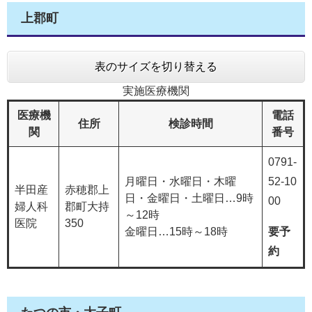
上郡町
表のサイズを切り替える
実施医療機関
医療機
電話
住所
検診時間
関
番号
0791-
月曜日・水曜日・木曜
52-10
半田産
赤穂郡上
日・金曜日・土曜日…9時
00
婦人科
郡町大持
～12時
医院
350
金曜日…15時～18時
要予
約