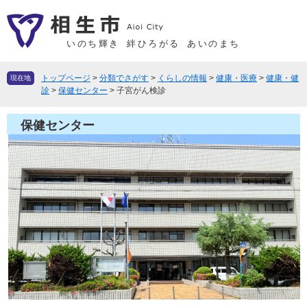
ペ
メ
ー
ニ
ジ
ュ
いのち輝き
絆ひろがる
あいのまち
の
ー
先
を
トップページ
>
分類でさがす
>
くらしの情報
>
健康・医療
>
健康・健
現在地
頭
飛
診
>
保健センター
>
子宮がん検診
で
ば
す
し
保健センター
。
て
本
文
へ