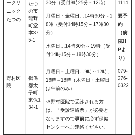
ークリ
30分（受付8時25分～12時）
1114
たつ
ニック
の市
月曜日・金曜日…14時30分～1
要予
龍野
たつの
8時（受付14時15分～17時30
約
町堂
本37
分）
（病
5-1
院H
水曜日…14時30分～19時（受
Pよ
付14時15分～18時30分）
り）
079-
月曜日～土曜日…9時～12時、
野村医
揖保
276-
16時～18時（木曜日・土曜日
院
郡太
0322
は午前のみ）
子町
東保1
※野村医院で受診される方
34-1
は、「受診連絡票」が必要と
なりますので​
事前に
必ず保健
センターへご連絡ください。