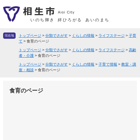
ペ
メ
ー
ニ
ジ
ュ
いのち輝き
絆ひろがる
あいのまち
の
ー
先
を
トップページ
>
分類でさがす
>
くらしの情報
>
ライフステージ
>
子育
現在地
頭
飛
て
>
食育のページ
で
ば
トップページ
>
分類でさがす
>
くらしの情報
>
ライフステージ
>
高齢
す
し
者・介護
>
食育のページ
。
て
トップページ
>
分類でさがす
>
くらしの情報
>
子育て情報
>
教室・講
座・相談
>
食育のページ
本
文
へ
食育のページ