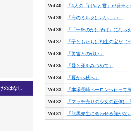
Vol.40
「4人の「はやと君」が発車オ
Vol.39
「海のミルクはおいしい」
Vol.38
「「一杯のかけそば」になら
Vol.37
「子どもたちは相生の宝だ（Par
Vol.36
「災害との戦い」
Vol.35
「愛と死をみつめて」
Vol.34
「夏から秋へ」
けのはなし
Vol.33
「本場長崎ペーロンへ行って来
Vol.32
「マッチ売りの少女の正体は
Vol.31
「龍馬先生に会わせる顔がないい