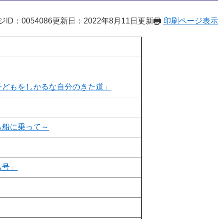
ID：0054086
更新日：2022年8月11日更新
印刷ページ表示
子どもをしかるな自分のきた道」
ら船に乗って～
信号」