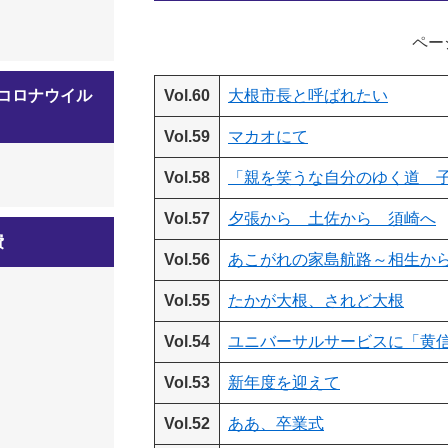
ページ
コロナウイル
Vol.60
大根市長と呼ばれたい
】
Vol.59
マカオにて
Vol.58
「親を笑うな自分のゆく道 
Vol.57
夕張から 土佐から 須崎へ
費
Vol.56
あこがれの家島航路～相生か
Vol.55
たかが大根、されど大根
Vol.54
ユニバーサルサービスに「黄
Vol.53
新年度を迎えて
Vol.52
ああ、卒業式