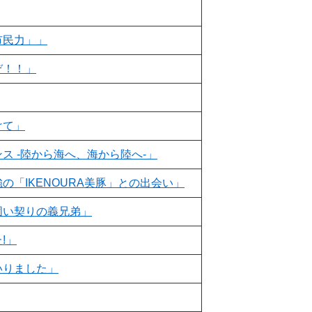
市民力」」
ぞ！！」
けて」
ス -陸から海へ、海から陸へ-」
の「IKENOURA美豚」との出会い」
固い契りの義兄弟」
!」
いりました」