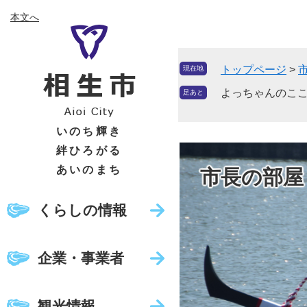
ペ
メ
本文へ
ー
ニ
ジ
ュ
の
ー
トップページ
>
現在地
先
を
頭
飛
よっちゃんのここだ
足あと
で
ば
す
し
いのち輝き
。
て
絆ひろがる
本
あいのまち
市長の部屋
文
へ
くらしの情報
企業・事業者
観光情報