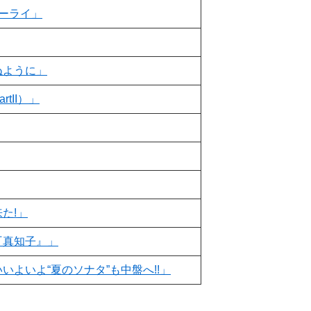
ーライ」
ぬように」
tII）」
た!」
『真知子』」
よいよ“夏のソナタ”も中盤へ!!」