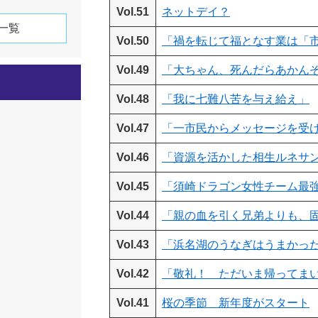
Vol.51
ネットデイ？
一覧
Vol.50
「禍を転じて福となす業は「
Vol.49
「大ちゃん、死んだらあかん
Vol.48
「我に七難八苦を与え給え」
Vol.47
「一市民からメッセージを受
Vol.46
「資源を活かした相生ルネサン
Vol.45
「須崎ドラゴン女性チーム最強
Vol.44
「親の血を引く兄弟よりも、
Vol.43
「浜名湖のうなぎはうまかった
Vol.42
「敬礼！ ただいま帰ってま
Vol.41
桜の季節 新年度がスタート