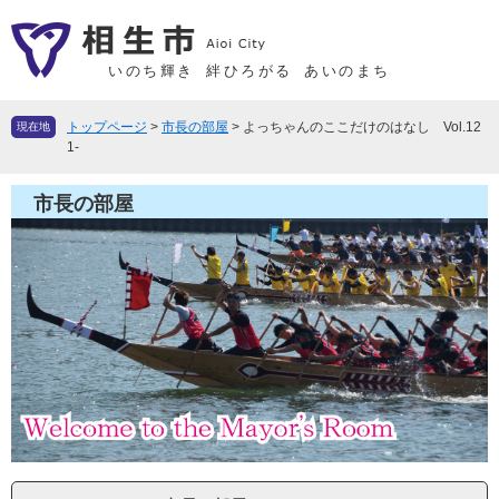
ペ
メ
ー
ニ
ジ
ュ
いのち輝き
絆ひろがる
あいのまち
の
ー
先
を
トップページ
>
市長の部屋
>
よっちゃんのここだけのはなし Vol.12
現在地
頭
飛
1-
で
ば
す
し
市長の部屋
。
て
本
文
へ