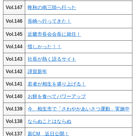
Vol.147
晩秋の南三陸へ行った
Vol.146
長崎へ行ってきた！
Vol.145
近畿市長会会長に就任！
Vol.144
惜しかった！！
Vol.143
社長が熱く語るサイト
Vol.142
謹賀新年
Vol.141
若者が相生を盛り上げる！
Vol.140
お餅を食べてパワーアップ
Vol.139
今、相生市で「さわやかあいさつ運動」実施中
Vol.138
ならぬことはならぬ
Vol.137
新CM 近日公開！