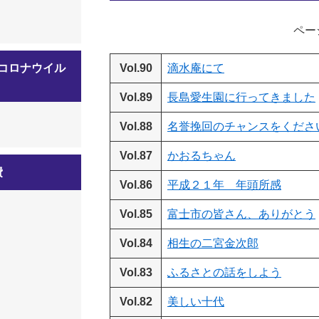
ページ
コロナウイル
Vol.90
滴水庵にて
】
Vol.89
長島愛生園に行ってきました
Vol.88
名誉挽回のチャンスをくださ
Vol.87
かおるちゃん
費
Vol.86
平成２１年 年頭所感
Vol.85
富士市の皆さん、ありがとう
Vol.84
相生の二宮金次郎
Vol.83
ふるさとの話をしよう
Vol.82
美しい十代