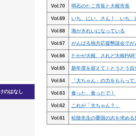
Vol.70
明石のたこ市長と大根市長
Vol.69
いち、にい、さん！ いち、
Vol.68
海がきれいになっている
Vol.67
がんばる地方応援懇談会でが
Vol.66
たかが大根、されど大根PAR
Vol.65
新年度を迎えて！とうとう自
Vol.64
「大ちゃん」の力をもらって
けのはなし
Vol.63
食った、食ったで！
Vol.62
これが「大ちゃん？」
Vol.61
松陰先生の憂国の志を求める