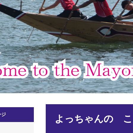
本
ージ
文
よっちゃんの ここ