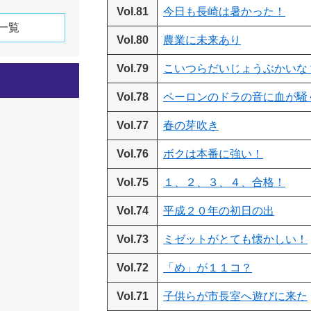
Vol.81
今日も長崎は暑かった！
一覧
Vol.80
農業に未来あり
Vol.79
こいつらだいじょうぶかいな
Vol.78
ペーロンのドラの音に血が騒
Vol.77
春の芽吹き
Vol.76
ボクは本番に強い！
Vol.75
１、２、３、４、合格！
Vol.74
平成２０年の初日の出
Vol.73
ミゼットがとても懐かしい！
Vol.72
「め」が１１コ？
Vol.71
子供らが市長室へ遊びに来た