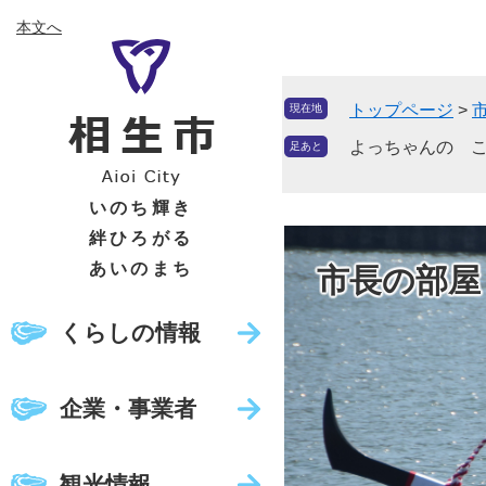
ペ
メ
本文へ
ー
ニ
ジ
ュ
の
ー
トップページ
>
現在地
先
を
頭
飛
よっちゃんの ここ
足あと
で
ば
す
し
いのち輝き
。
て
絆ひろがる
本
あいのまち
市長の部屋
文
へ
くらしの情報
企業・事業者
観光情報