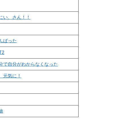
にい、さん！！
んばった
T2
分で自分がわからなくなった
、元気に！
旅