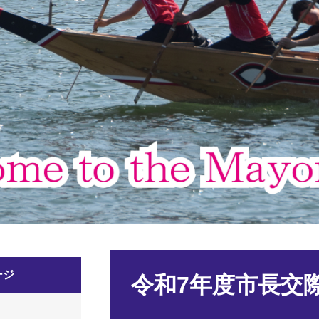
本
ージ
文
令和7年度市長交