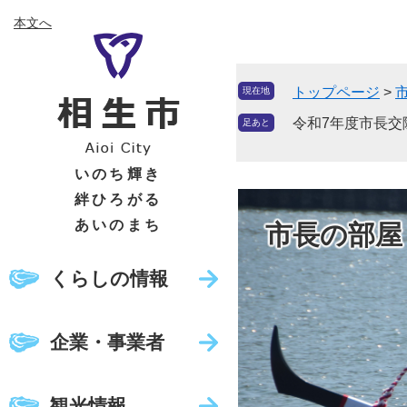
ペ
メ
本文へ
ー
ニ
ジ
ュ
の
ー
トップページ
>
現在地
先
を
頭
飛
令和7年度市長交
足あと
で
ば
す
し
いのち輝き
。
て
絆ひろがる
本
あいのまち
市長の部屋
文
へ
くらしの情報
企業・事業者
観光情報