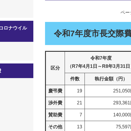
ページ
コロナウイル
令和7年度市長交際
】
令和7年度
（R7年4月1日～R8年3月31
区分
費
件数
執行金額（円）
慶弔費
19
251,05
渉外費
21
293,36
賛助費
7
140,00
その他
13
75,59