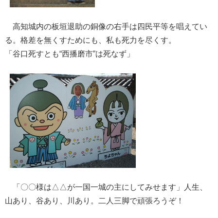
高知城内の板垣退助の銅像の右手は四民平等を唱えてい
る。格差を無くすためにも、私も死力を尽くす。
「谷口死すとも“西播磨市”は死なず」
「〇〇様は△△が一国一城の主にしてみせます」人生、
山あり、谷あり、川あり。二人三脚で頑張ろうぞ！