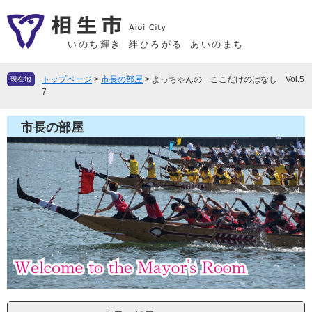
ペ
メ
ー
ニ
ジ
ュ
いのち輝き
絆ひろがる
あいのまち
の
ー
先
を
トップページ
>
市長の部屋
>
よっちゃんの ここだけのはなし Vol.5
現在地
頭
飛
7
で
ば
す
し
市長の部屋
。
て
本
文
へ