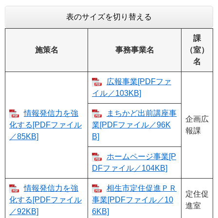
表のサイズを切り替える
課
施策名
事務事業名
（室）
名
広報事業[PDFファ
イル／103KB]
情報発信力を強
まちかど出前講座事
企画広
化する[PDFファイル
業[PDFファイル／96K
報課
／85KB]
B]
ホームページ事業[P
DFファイル／104KB]
情報発信力を強
相生市定住促進ＰＲ
定住促
化する[PDFファイル
事業[PDFファイル／10
進室
／92KB]
6KB]