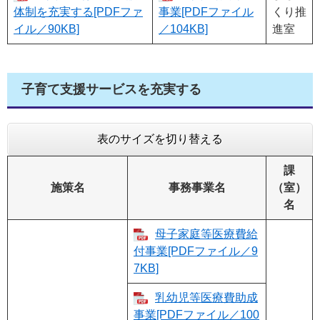
体制を充実する[PDFファ
事業[PDFファイル
くり推
イル／90KB]
／104KB]
進室
子育て支援サービスを充実する
表のサイズを切り替える
課
施策名
事務事業名
（室）
名
母子家庭等医療費給
付事業[PDFファイル／9
7KB]
乳幼児等医療費助成
事業[PDFファイル／100