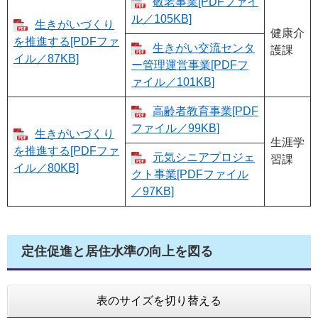
敬老事業[PDFファイ
ル／105KB]
生きがいづくり
健康介
を推進する[PDFファ
生きがい交流センタ
護課
イル／87KB]
ー管理運営事業[PDFフ
ァイル／101KB]
高齢者教育事業[PDF
ファイル／99KB]
生きがいづくり
生涯学
を推進する[PDFファ
元気シニアプロジェ
習課
イル／80KB]
クト事業[PDFファイル
／97KB]
定住促進と居住水準の向上を図る
表のサイズを切り替える