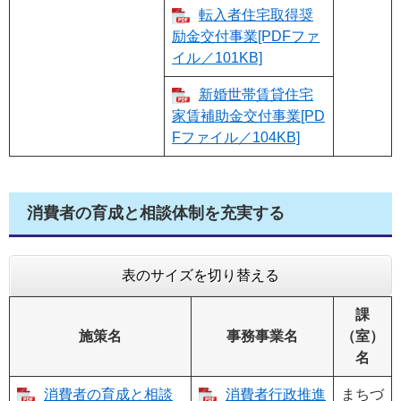
転入者住宅取得奨
励金交付事業[PDFファ
イル／101KB]
新婚世帯賃貸住宅
家賃補助金交付事業[PD
Fファイル／104KB]
消費者の育成と相談体制を充実する
表のサイズを切り替える
課
施策名
事務事業名
（室）
名
消費者の育成と相談
消費者行政推進
まちづ