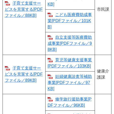
子育て支援サー
KB]
ビスを充実する[PDF
市民課
こども医療費助成事
ファイル／88KB]
業[PDFファイル／101K
B]
自立支援等医療費助
成事業[PDFファイル／9
8KB]
育児等健康支援事業
[PDFファイル／103KB]
子育て支援サー
健康介
ビスを充実する[PDF
妊婦健康診査等補助
護課
ファイル／89KB]
事業[PDFファイル／97
KB]
修学旅行援助事業[P
DFファイル／96KB]