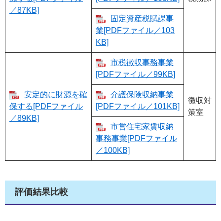
／87KB]
固定資産税賦課事
業[PDFファイル／103
KB]
市税徴収事務事業
[PDFファイル／99KB]
安定的に財源を確
介護保険収納事業
徴収対
保する[PDFファイル
[PDFファイル／101KB]
策室
／89KB]
市営住宅家賃収納
事務事業[PDFファイル
／100KB]
評価結果比較