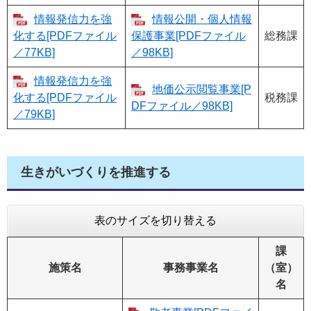
情報発信力を強
情報公開・個人情報
化する[PDFファイル
保護事業[PDFファイル
総務課
／77KB]
／98KB]
情報発信力を強
地価公示閲覧事業[P
化する[PDFファイル
税務課
DFファイル／98KB]
／79KB]
生きがいづくりを推進する
表のサイズを切り替える
課
施策名
事務事業名
（室）
名