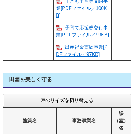
子ども手当等支給事
業[PDFファイル／100K
B]
子育て応援券交付事
業[PDFファイル／99KB]
出産祝金支給事業[P
DFファイル／97KB]
田園を美しく守る
表のサイズを切り替える
課
施策名
事務事業名
（室）
名