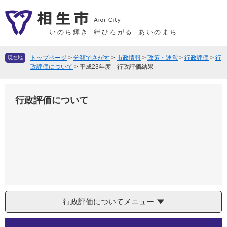
ペ
メ
ー
ニ
ジ
ュ
いのち輝き
絆ひろがる
あいのまち
の
ー
先
を
トップページ
>
分類でさがす
>
市政情報
>
政策・運営
>
行政評価
>
行
現在地
頭
飛
政評価について
>
平成23年度 行政評価結果
で
ば
す
し
行政評価について
。
て
本
文
へ
行政評価についてメニュー
本