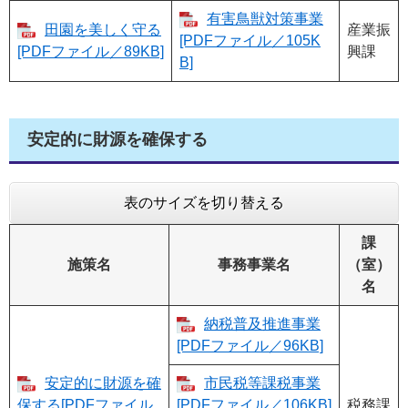
有害鳥獣対策事業
田園を美しく守る
産業振
[PDFファイル／105K
[PDFファイル／89KB]
興課
B]
安定的に財源を確保する
表のサイズを切り替える
課
施策名
事務事業名
（室）
名
納税普及推進事業
[PDFファイル／96KB]
安定的に財源を確
市民税等課税事業
保する[PDFファイル
[PDFファイル／106KB]
税務課