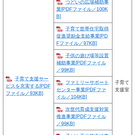
つどいの広場補助事
業[PDFファイル／100K
B]
子育て世帯住宅取得
促進奨励金支給事業[PD
Fファイル／97KB]
子供の遊び場等設置
補助事業[PDFファイル
／99KB]
子育て支援サー
ファミリーサポート
子育て
ビスを充実する[PDF
センター事業[PDFファ
支援室
ファイル／93KB]
イル／104KB]
次世代育成支援対策
推進事業[PDFファイル
／99KB]