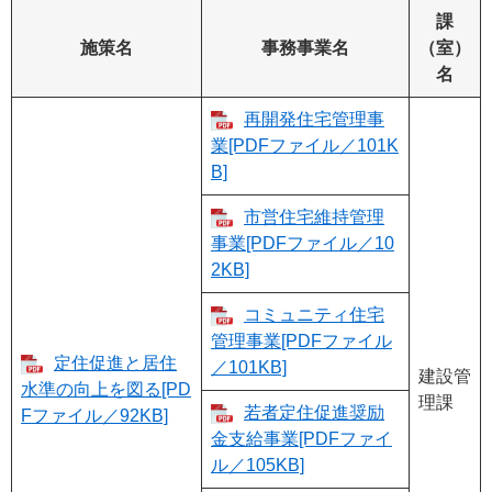
課
施策名
事務事業名
（室）
名
再開発住宅管理事
業[PDFファイル／101K
B]
市営住宅維持管理
事業[PDFファイル／10
2KB]
コミュニティ住宅
管理事業[PDFファイル
定住促進と居住
／101KB]
建設管
水準の向上を図る[PD
理課
若者定住促進奨励
Fファイル／92KB]
金支給事業[PDFファイ
ル／105KB]