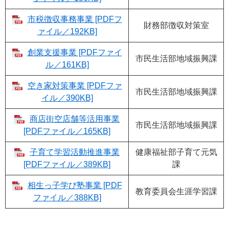
市税徴収事務事業 [PDFフ
財務部徴収対策室
ァイル／192KB]
創業支援事業 [PDFファイ
市民生活部地域振興課
ル／161KB]
空き家対策事業 [PDFファ
市民生活部地域振興課
イル／390KB]
商店街空店舗等活用事業
市民生活部地域振興課
[PDFファイル／165KB]
子育て学習活動推進事業
健康福祉部子育て元気
[PDFファイル／389KB]
課
相生っ子学び塾事業 [PDF
教育委員会生涯学習課
ファイル／388KB]