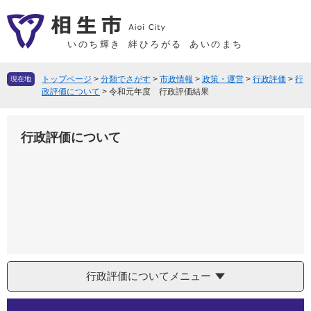
ペ
メ
ー
ニ
ジ
ュ
いのち輝き
絆ひろがる
あいのまち
の
ー
先
を
トップページ
>
分類でさがす
>
市政情報
>
政策・運営
>
行政評価
>
行
現在地
頭
飛
政評価について
>
令和元年度 行政評価結果
で
ば
す
し
行政評価について
。
て
本
文
へ
行政評価についてメニュー
本