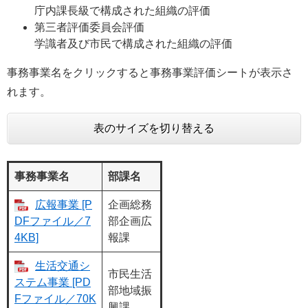
庁内課長級で構成された組織の評価
第三者評価委員会評価
学識者及び市民で構成された組織の評価
事務事業名をクリックすると事務事業評価シートが表示さ
れます。
表のサイズを切り替える
事務事業名
部課名
広報事業 [P
企画総務
DFファイル／7
部企画広
4KB]
報課
生活交通シ
市民生活
ステム事業 [PD
部地域振
Fファイル／70K
興課