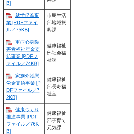
B]
就労促進事
市民生活
業 [PDFファイ
部地域振
ル／75KB]
興課
重症心身障
健康福祉
害者福祉年金支
部社会福
給事業 [PDFフ
祉課
ァイル／74KB]
家族介護慰
健康福祉
労金支給事業 [P
部長寿福
DFファイル／7
祉室
2KB]
健康づくり
健康福祉
推進事業 [PDF
部子育て
ファイル／76K
元気課
B]