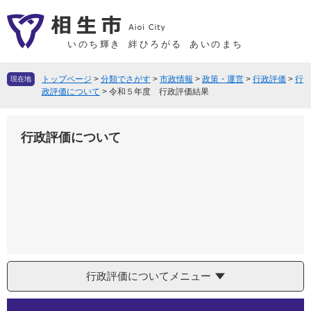
ペ
メ
ー
ニ
ジ
ュ
いのち輝き
絆ひろがる
あいのまち
の
ー
先
を
トップページ
>
分類でさがす
>
市政情報
>
政策・運営
>
行政評価
>
行
現在地
頭
飛
政評価について
>
令和５年度 行政評価結果
で
ば
す
し
行政評価について
。
て
本
文
へ
行政評価についてメニュー
本