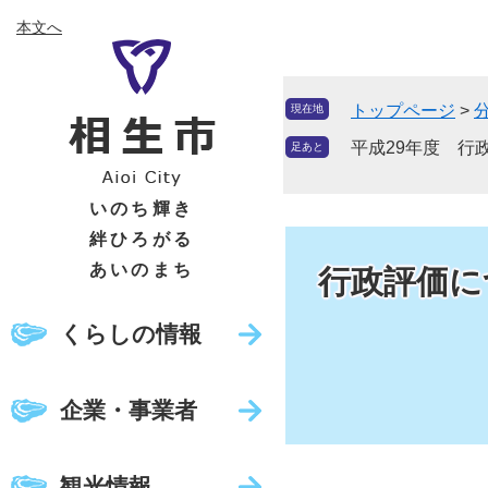
ペ
メ
本文へ
ー
ニ
ジ
ュ
の
ー
トップページ
>
現在地
先
を
頭
飛
平成29年度 行
足あと
で
ば
す
し
いのち輝き
。
て
絆ひろがる
本
あいのまち
行政評価に
文
へ
くらしの情報
企業・事業者
観光情報