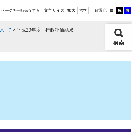
文字サイズ
背景色
ページを一時保存する
拡大
標準
白
黒
青
ついて
>
平成29年度 行政評価結果