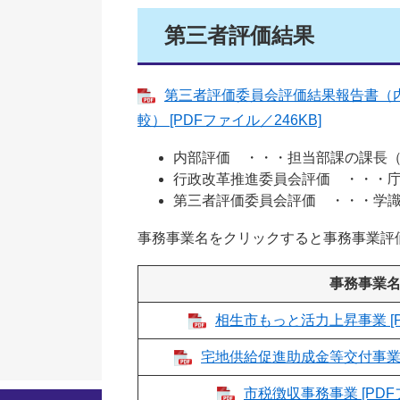
第三者評価結果
第三者評価委員会評価結果報告書（
較） [PDFファイル／246KB]
内部評価 ・・・担当部課の課長
行政改革推進委員会評価 ・・・
第三者評価委員会評価 ・・・学
事務事業名をクリックすると事務事業評
事務事業
相生市もっと活力上昇事業 [P
宅地供給促進助成金等交付事業 [
市税徴収事務事業 [PDF