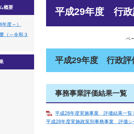
本
ム概要
文
平成29年度 行
4年度～）
要（～令和３
ペー
平成29年度 行政評
果
事務事業評価結果一覧
平成28年度実施事業 評価結果一覧 [P
平成28年度実施政策別事務事業 評価シ