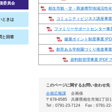
価委員会
相生市観・交・商連携型地域活性化事業
コミュニティビジネス講座事業 [
いときは
ファミリーサポートセンター事業 [
問と回答
健康ポイント制度事業 [PD
創意ある学校園づくり推進事業 [
資料館管理事業 [PDFフ
このページに関するお問い合わせ先
企画広報課
企画係
〒678-8585
兵庫県相生市旭1丁目1
Tel：0791-23-7124
Fax：0791-22