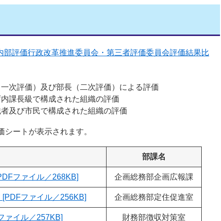
内部評価行政改革推進委員会・第三者評価委員会評価結果比
（一次評価）及び部長（二次評価）による評価
庁内課長級で構成された組織の評価
識者及び市民で構成された組織の評価
価シートが表示されます。
名
部課名
DFファイル／268KB]
企画総務部企画広報課
PDFファイル／256KB]
企画総務部定住促進室
ファイル／257KB]
財務部徴収対策室