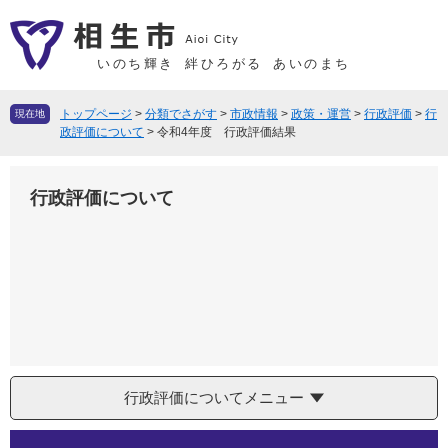
ペ
メ
ー
ニ
ジ
ュ
いのち輝き
絆ひろがる
あいのまち
の
ー
先
を
トップページ
>
分類でさがす
>
市政情報
>
政策・運営
>
行政評価
>
行
現在地
頭
飛
政評価について
>
令和4年度 行政評価結果
で
ば
す
し
行政評価について
。
て
本
文
へ
行政評価についてメニュー
本