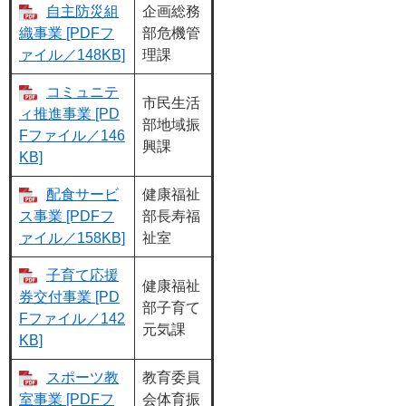
自主防災組
企画総務
織事業 [PDFフ
部危機管
ァイル／148KB]
理課
コミュニテ
市民生活
ィ推進事業 [PD
部地域振
Fファイル／146
興課
KB]
配食サービ
健康福祉
ス事業 [PDFフ
部長寿福
ァイル／158KB]
祉室
子育て応援
健康福祉
券交付事業 [PD
部子育て
Fファイル／142
元気課
KB]
スポーツ教
教育委員
室事業 [PDFフ
会体育振