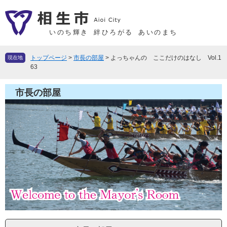
ペ
メ
ー
ニ
ジ
ュ
いのち輝き
絆ひろがる
あいのまち
の
ー
先
を
トップページ
>
市長の部屋
>
よっちゃんの ここだけのはなし Vol.1
現在地
頭
飛
63
で
ば
す
し
市長の部屋
。
て
本
文
へ