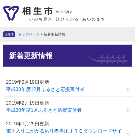
ペ
メ
ー
ニ
ジ
ュ
いのち輝き
絆ひろがる
あいのまち
の
ー
先
を
トップページ
>
新着更新情報
現在地
頭
飛
で
ば
本
す
し
新着更新情報
文
。
て
本
文
2019年2月19日更新
へ
平成30年度12月ふるさと応援寄付者
2019年2月19日更新
平成30年度1月ふるさと応援寄付者
2019年1月29日更新
電子入札にかかる応札者専用ＪＲＥダウンロードサイ