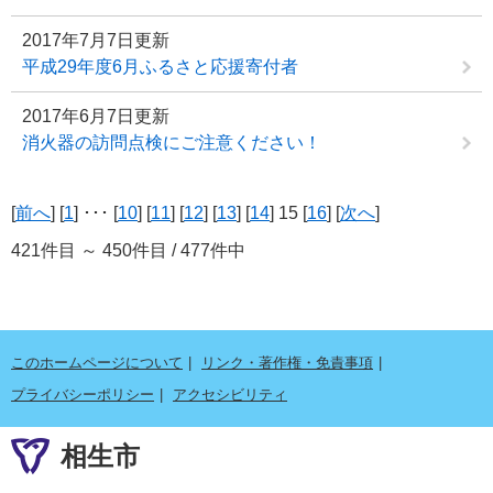
2017年7月7日更新
平成29年度6月ふるさと応援寄付者
2017年6月7日更新
消火器の訪問点検にご注意ください！
[
前へ
] [
1
] ･･･ [
10
] [
11
] [
12
] [
13
] [
14
] 15 [
16
] [
次へ
]
421件目 ～ 450件目 / 477件中
このホームページについて
リンク・著作権・免責事項
プライバシーポリシー
アクセシビリティ
相生市