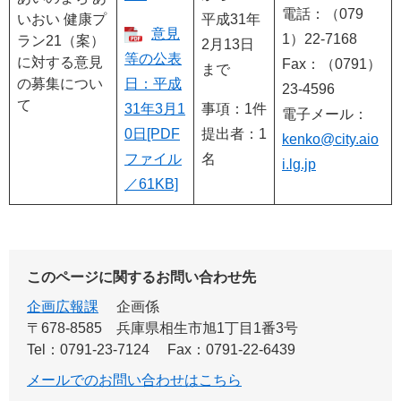
電話：（079
いおい 健康プ
平成31年
意見
1）22-7168
ラン21（案）
2月13日
等の公表
に対する意見
Fax：（0791）
まで
の募集につい
日：平成
23-4596
て
31年3月1
事項：1件
電子メール：
0日[PDF
提出者：1
kenko@city.aio
ファイル
名
i.lg.jp
／61KB]
このページに関するお問い合わせ先
企画広報課
企画係
〒678-8585
兵庫県相生市旭1丁目1番3号
Tel：0791-23-7124
Fax：0791-22-6439
メールでのお問い合わせはこちら