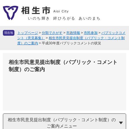
ペ
メ
ー
ニ
ジ
ュ
いのち輝き
絆ひろがる
あいのまち
の
ー
先
を
トップページ
>
分類でさがす
>
市政情報
>
市民参加
>
パブリックコメ
現在地
頭
飛
ント（意見募集）
>
相生市民意見提出制度（パブリック・コメント制
度）のご案内
>
平成30年度パブリックコメントの状況
で
ば
す
し
。
て
相生市民意見提出制度（パブリック・コメント
本
制度）のご案内
文
へ
相生市民意見提出制度（パブリック・コメント制度）の
ご案内メニュー