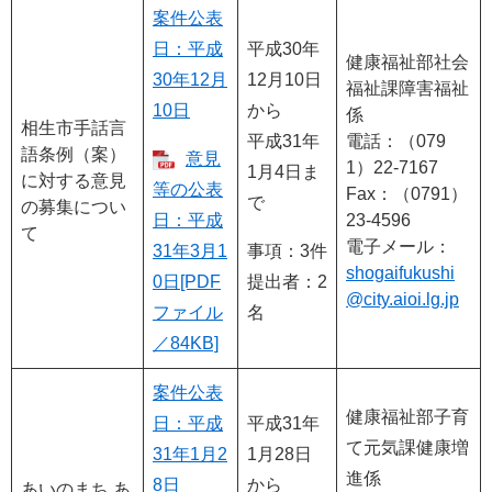
案件公表
日：平成
平成30年
健康福祉部社会
30年12月
12月10日
福祉課障害福祉
10日
から
係
相生市手話言
平成31年
電話：（079
語条例（案）
意見
1）22-7167
1月4日ま
に対する意見
等の公表
Fax：（0791）
で
の募集につい
日：平成
23-4596
て
電子メール：
31年3月1
事項：3件
shogaifukushi
0日[PDF
提出者：2
@city.aioi.lg.jp
ファイル
名
／84KB]
案件公表
健康福祉部子育
日：平成
平成31年
て元気課健康増
31年1月2
1月28日
進係
8日
から
あいのまち あ