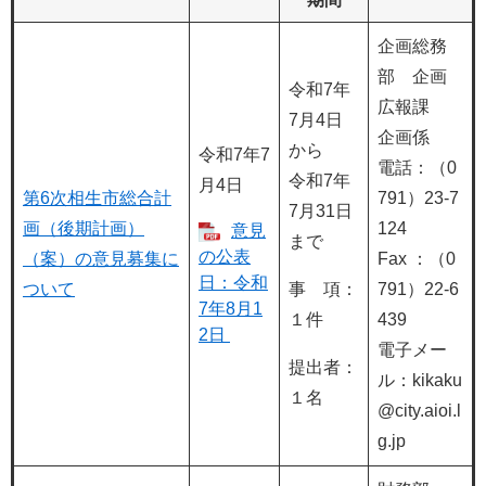
企画総務
部 企画
令和7年
広報課
7月4日
企画係
から
令和7年7
電話：（0
令和7年
月4日
第6次相生市総合計
791）23-7
7月31日
画（後期計画）
124
意見
まで
の公表
（案）の意見募集に
Fax ：（0
日：令和
ついて
事 項：
791）22-6
7年8月1
１件
439
2日
電子メー
提出者：
ル：kikaku
１名
@city.aioi.l
g.jp