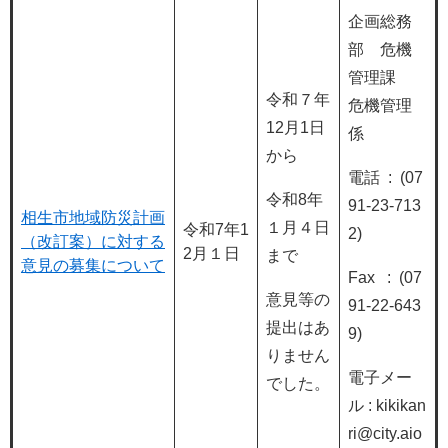
企画総務
部 危機
管理課
令和７年
危機管理
12月1日
係
から
電話 : (07
令和8年
91-23-713
相生市地域防災計画
１月４日
令和7年1
2)
（改訂案）に対する
2月１日
まで
意見の募集について
Fax : (07
意見等の
91-22-643
提出はあ
9)
りません
電子メー
でした。
ル : kikikan
ri@city.aio