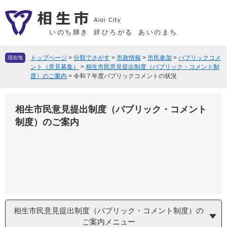
ペ
メ
ー
ニ
ジ
ュ
いのち輝き
絆ひろがる
あいのまち
の
ー
先
を
トップページ
>
分類でさがす
>
市政情報
>
市民参加
>
パブリックコメ
現在地
頭
飛
ント（意見募集）
>
相生市民意見提出制度（パブリック・コメント制
度）のご案内
>
令和７年度パブリックコメントの状況
で
ば
す
し
。
て
相生市民意見提出制度（パブリック・コメント
本
制度）のご案内
文
へ
相生市民意見提出制度（パブリック・コメント制度）の
ご案内メニュー