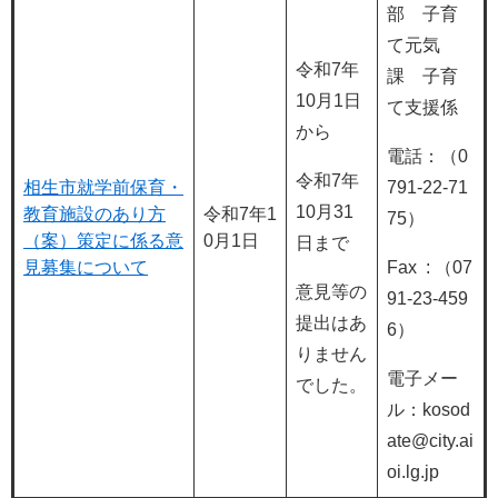
部 子育
て元気
令和7年
課 子育
10月1日
て支援係
から
電話：（0
令和7年
相生市就学前保育・
791-22-71
10月31
教育施設のあり方
令和7年1
75）
（案）策定に係る意
0月1日
日まで
見募集について
Fax : （07
意見等の
91-23-459
提出はあ
6）
りません
電子メー
でした。
ル：kosod
ate@city.ai
oi.lg.jp