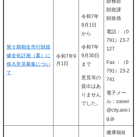
財務部
財政課
令和7年
財政係
9月1日
電話：（0
から
791）23-7
第５期相生市行財政
令和7年
127
健全化計画（案）に
9月30日
令和7年9
Fax ：（0
月1日
係る意見募集につい
まで
791）23-2
て
意見等の
741
提出はあ
電子メー
りません
ル：zaisei
でした。
@city.aioi.l
g.jp
健康福祉