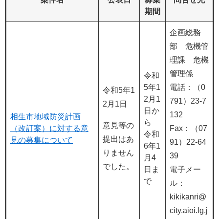
期間
企画総務
部 危機管
理課 危機
管理係
令和
5年1
電話：（0
令和5年1
2月1
791）23-7
2月1日
日か
132
相生市地域防災計画
ら
意見等の
（改訂案）に対する意
Fax：（07
令和
提出はあ
見の募集について
91）22-64
6年1
りません
39
月4
でした。
日ま
電子メー
で
ル：
kikikanri@
city.aioi.lg.j