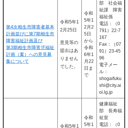
部 社会福
祉課 障害
令和
福祉係
5年1
令和5年1
電話：（0
第4次相生市障害者基本
2月2
2月25日
791）22-7
計画並びに第7期相生市
5日
167
障害福祉計画及び
から
意見等の
Fax：（07
第3期相生市障害児福祉
令和
提出はあ
91）23-45
計画（案）への意見募
6年1
96
りません
集について
月22
電子メー
でした。
日ま
ル：
で
shogaifuku
shi@city.ai
oi.lg.jp
健康福祉
部 長寿福
令和
祉室
5年1
電話：（0
令和5年1