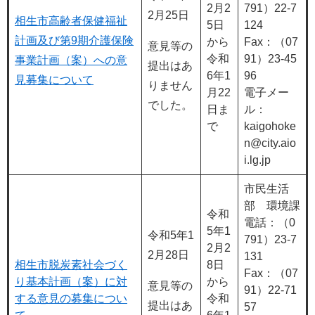
2月2
791）22-7
2月25日
相生市高齢者保健福祉
5日
124
計画及び第9期介護保険
から
Fax：（07
意見等の
令和
91）23-45
事業計画（案）への意
提出はあ
6年1
96
見募集について
りません
月22
電子メー
でした。
日ま
ル：
で
kaigohoke
n@city.aio
i.lg.jp
市民生活
部 環境課
令和
電話：（0
5年1
令和5年1
791）23-7
2月2
2月28日
131
相生市脱炭素社会づく
8日
Fax：（07
り基本計画（案）に対
から
意見等の
91）22-71
する意見の募集につい
令和
提出はあ
57