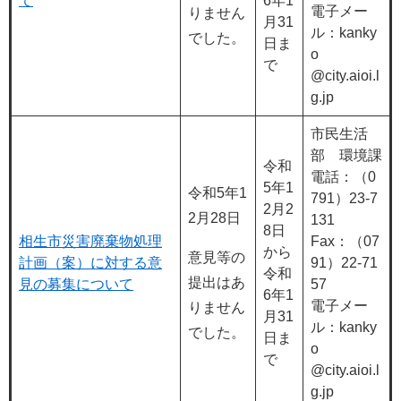
て
6年1
電子メー
りません
月31
ル：kanky
でした。
日ま
o​
で
@city.aioi.l
g.jp
市民生活
部 環境課
令和
電話：（0
5年1
令和5年1
791）23-7
2月2
2月28日
131
8日
相生市災害廃棄物処理
Fax：（07
から
意見等の
計画（案）に対する意
91）22-71
令和
提出はあ
見の募集について
57
6年1
電子メー
りません
月31
ル：kanky
でした。
日ま
o​
で
@city.aioi.l
g.jp