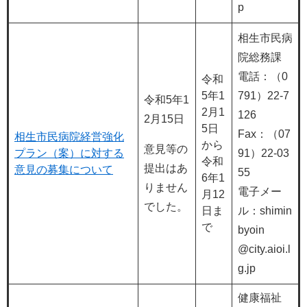
p
相生市民病
院総務課
電話：（0
令和
5年1
791）22-7
令和5年1
2月1
126
2月15日
5日
Fax：（07
相生市民病院経営強化
から
意見等の
プラン（案）に対する
91）22-03
令和
提出はあ
意見の募集について
55
6年1
りません
電子メー
月12
でした。
日ま
ル：shimin
で
byoin​
@city.aioi.l
g.jp
健康福祉