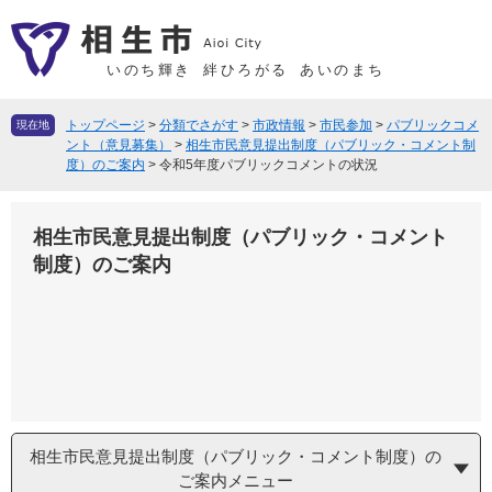
ペ
メ
ー
ニ
ジ
ュ
いのち輝き
絆ひろがる
あいのまち
の
ー
先
を
トップページ
>
分類でさがす
>
市政情報
>
市民参加
>
パブリックコメ
現在地
頭
飛
ント（意見募集）
>
相生市民意見提出制度（パブリック・コメント制
度）のご案内
>
令和5年度パブリックコメントの状況
で
ば
す
し
。
て
相生市民意見提出制度（パブリック・コメント
本
制度）のご案内
文
へ
相生市民意見提出制度（パブリック・コメント制度）の
ご案内メニュー