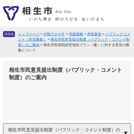
ペ
メ
ー
ニ
ジ
ュ
いのち輝き
絆ひろがる
あいのまち
の
ー
先
を
トップページ
>
分類でさがす
>
市政情報
>
市民参加
>
パブリックコメ
現在地
頭
飛
ント（意見募集）
>
相生市民意見提出制度（パブリック・コメント制
度）のご案内
>
相生市民病院経営強化プラン（案）に対する意見の募
で
ば
集について
す
し
。
て
本
相生市民意見提出制度（パブリック・コメント
文
制度）のご案内
へ
相生市民意見提出制度（パブリック・コメント制度）の