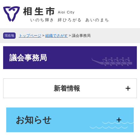
ペ
メ
ー
ニ
ジ
ュ
いのち輝き
絆ひろがる
あいのまち
の
ー
先
を
トップページ
>
組織でさがす
>
議会事務局
現在地
頭
飛
で
ば
本
す
し
議会事務局
文
。
て
本
文
へ
新着情報
お知らせ