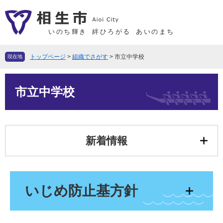
ペ
メ
ー
ニ
ジ
ュ
いのち輝き
絆ひろがる
あいのまち
の
ー
先
を
トップページ
>
組織でさがす
>
市立中学校
現在地
頭
飛
で
ば
本
す
し
市立中学校
文
。
て
本
文
へ
新着情報
いじめ防止基方針