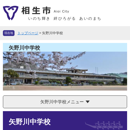
ペ
メ
ー
ニ
ジ
ュ
いのち輝き
絆ひろがる
あいのまち
の
ー
先
を
トップページ
>
矢野川中学校
現在地
頭
飛
で
ば
矢野川中学校
す
し
。
て
本
文
へ
矢野川中学校メニュー
本
矢野川中学校
文