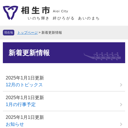
ペ
メ
ー
ニ
ジ
ュ
いのち輝き
絆ひろがる
あいのまち
の
ー
先
を
トップページ
>
新着更新情報
現在地
頭
飛
で
ば
本
す
し
新着更新情報
文
。
て
本
文
2025年1月1日更新
へ
12月のトピックス
2025年1月1日更新
1月の行事予定
2025年1月1日更新
お知らせ