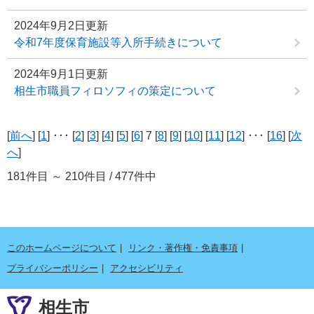
2024年9月2日更新
令和7年度保育施設等入所手続きについて
2024年9月1日更新
相生市職員フィロソフィの策定について
[
前へ
] [
1
] ･･･ [
2
] [
3
] [
4
] [
5
] [
6
] 7 [
8
] [
9
] [
10
] [
11
] [
12
] ･･･ [
16
] [
次
へ
]
181件目 ～ 210件目 / 477件中
このホームページについて
リンク・著作権・免責事項
プライバシーポリシー
アクセシビリティ
相生市