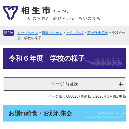
ペ
メ
ー
ニ
ジ
ュ
いのち輝き
絆ひろがる
あいのまち
の
ー
先
を
トップページ
>
組織でさがす
>
市立小学校
>
若狭野小学校
>
令和６年
現在地
頭
飛
度 学校の様子
で
ば
本
す
し
令和６年度 学校の様子
文
。
て
本
文
へ
ページ内目次
ページID：0066257
更新日：2025年3月8日更新
お別れ給食・お別れ集会