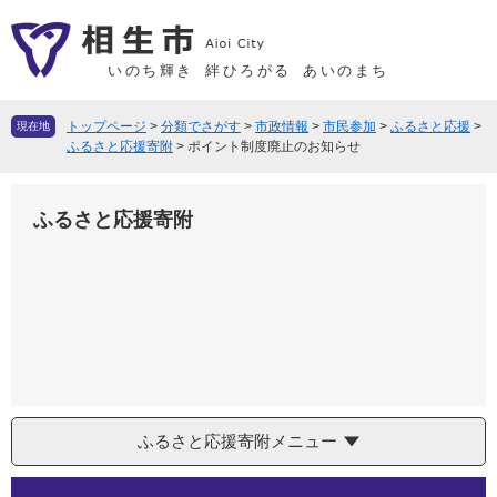
ペ
メ
ー
ニ
ジ
ュ
いのち輝き
絆ひろがる
あいのまち
の
ー
先
を
トップページ
>
分類でさがす
>
市政情報
>
市民参加
>
ふるさと応援
>
現在地
頭
飛
ふるさと応援寄附
>
ポイント制度廃止のお知らせ
で
ば
す
し
ふるさと応援寄附
。
て
本
文
へ
ふるさと応援寄附メニュー
本