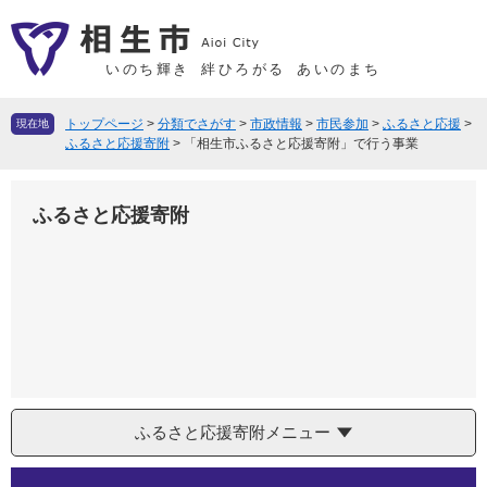
ペ
メ
ー
ニ
ジ
ュ
いのち輝き
絆ひろがる
あいのまち
の
ー
先
を
トップページ
>
分類でさがす
>
市政情報
>
市民参加
>
ふるさと応援
>
現在地
頭
飛
ふるさと応援寄附
>
「相生市ふるさと応援寄附」で行う事業
で
ば
す
し
ふるさと応援寄附
。
て
本
文
へ
ふるさと応援寄附メニュー
本