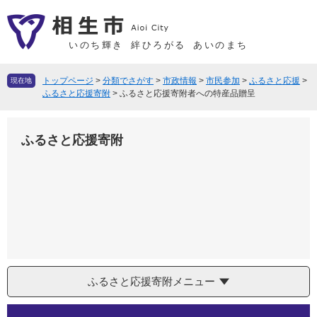
ペ
メ
ー
ニ
ジ
ュ
いのち輝き
絆ひろがる
あいのまち
の
ー
先
を
トップページ
>
分類でさがす
>
市政情報
>
市民参加
>
ふるさと応援
>
現在地
頭
飛
ふるさと応援寄附
>
ふるさと応援寄附者への特産品贈呈
で
ば
す
し
ふるさと応援寄附
。
て
本
文
へ
ふるさと応援寄附メニュー
本