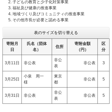
子どもの教育と少子化対策事業
福祉及び健康の推進事業
地域づくり及びコミュニティの推進事業
その他市長が必要と認める事業
表のサイズを切り替える
寄附月
氏名（団体
寄附金額
区
住所
日
名）
（円）
分
非公
3月11日
非公表
非公表
3
表
小泉 周一
東京
3月25日
非公表
5
様
都
非公
3月31日
非公表
非公表
5
表