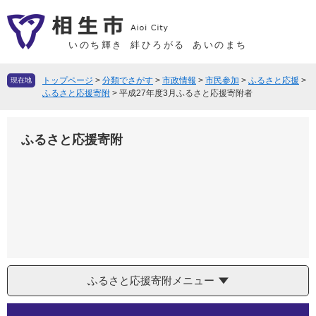
ペ
メ
ー
ニ
ジ
ュ
いのち輝き
絆ひろがる
あいのまち
の
ー
先
を
トップページ
>
分類でさがす
>
市政情報
>
市民参加
>
ふるさと応援
>
現在地
頭
飛
ふるさと応援寄附
>
平成27年度3月ふるさと応援寄附者
で
ば
す
し
ふるさと応援寄附
。
て
本
文
へ
ふるさと応援寄附メニュー
本