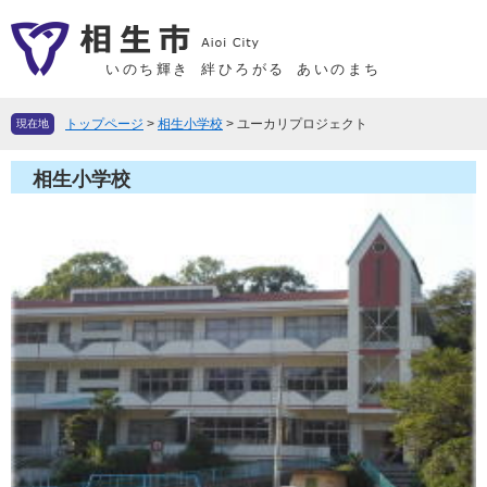
ペ
メ
ー
ニ
ジ
ュ
いのち輝き
絆ひろがる
あいのまち
の
ー
先
を
トップページ
>
相生小学校
>
ユーカリプロジェクト
現在地
頭
飛
で
ば
相生小学校
す
し
。
て
本
文
へ