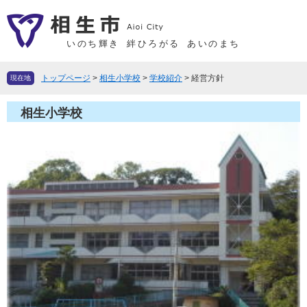
ペ
メ
ー
ニ
ジ
ュ
いのち輝き
絆ひろがる
あいのまち
の
ー
先
を
トップページ
>
相生小学校
>
学校紹介
>
経営方針
現在地
頭
飛
で
ば
相生小学校
す
し
。
て
本
文
へ