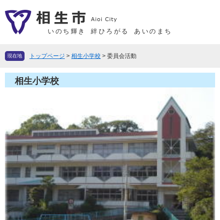
ペ
メ
ー
ニ
ジ
ュ
いのち輝き
絆ひろがる
あいのまち
の
ー
先
を
トップページ
>
相生小学校
>
委員会活動
現在地
頭
飛
で
ば
相生小学校
す
し
。
て
本
文
へ