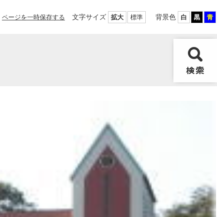
文字サイズ
背景色
ページを一時保存する
拡大
標準
白
黒
青