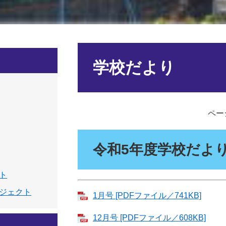
本
文
学校だより
ページ
令和5年度学校だよ
ト
ジェクト
1月号 [PDFファイル／741KB]
12月号 [PDFファイル／608KB]