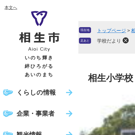
ペ
メ
本文へ
ー
ニ
ジ
ュ
の
ー
トップページ
>
現在地
先
を
頭
飛
学校だより
足あと
で
ば
す
し
いのち輝き
。
て
絆ひろがる
本
あいのまち
相生小学校
文
へ
くらしの情報
企業・事業者
観光情報