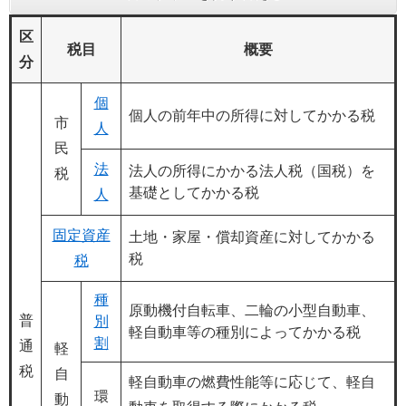
区
税目
概要
分
個
個人の前年中の所得に対してかかる税
市
人
民
法
法人の所得にかかる法人税（国税）を
税
基礎としてかかる税
人
固定資産
土地・家屋・償却資産に対してかかる
税
税
種
原動機付自転車、二輪の小型自動車、
普
別
軽自動車等の種別によってかかる税
割
通
軽
税
自
軽自動車の燃費性能等に応じて、軽自
環
動