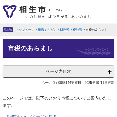
ペ
メ
ー
ニ
ジ
ュ
いのち輝き
絆ひろがる
あいのまち
の
ー
先
を
トップページ
>
組織でさがす
>
財務部
>
税務課
>
市税のあらまし
現在地
頭
飛
で
ば
本
す
し
市税のあらまし
文
。
て
本
文
ページ内目次
へ
ページID：0058144
更新日：2025年10月1日更新
このページでは、以下のとおり市税についてご案内いたし
ます。
税務課トップページへ戻る