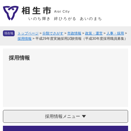
ペ
メ
ー
ニ
ジ
ュ
いのち輝き
絆ひろがる
あいのまち
の
ー
先
を
トップページ
>
分類でさがす
>
市政情報
>
政策・運営
>
人事・採用
>
現在地
頭
飛
採用情報
>
平成29年度実施採用試験情報（平成30年度採用職員募集）
で
ば
す
し
採用情報
。
て
本
文
へ
採用情報メニュー
本