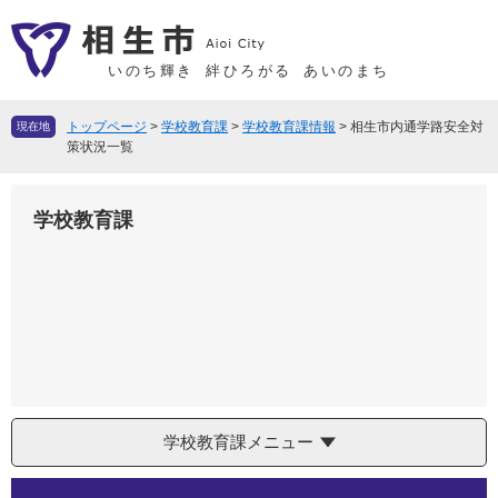
ペ
メ
ー
ニ
ジ
ュ
いのち輝き
絆ひろがる
あいのまち
の
ー
先
を
トップページ
>
学校教育課
>
学校教育課情報
>
相生市内通学路安全対
現在地
頭
飛
策状況一覧
で
ば
す
し
学校教育課
。
て
本
文
へ
学校教育課メニュー
本