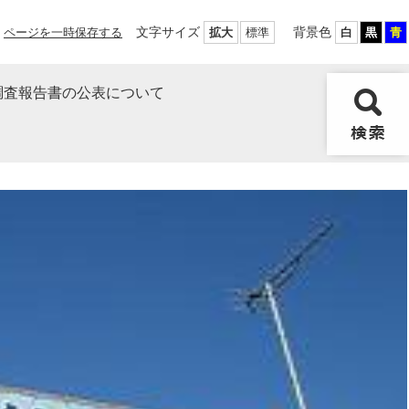
文字サイズ
背景色
ページを一時保存する
拡大
標準
白
黒
青
調査報告書の公表について