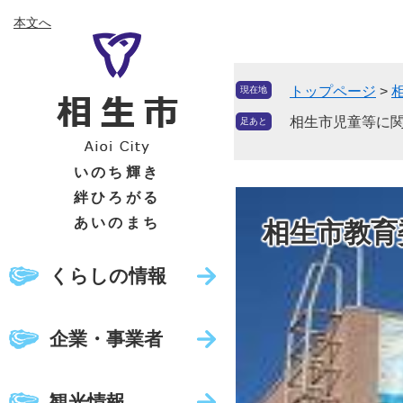
ペ
メ
本文へ
ー
ニ
ジ
ュ
の
ー
トップページ
>
現在地
先
を
頭
飛
相生市児童等に
足あと
で
ば
す
し
いのち輝き
。
て
絆ひろがる
本
あいのまち
相生市教育
文
へ
くらしの情報
企業・事業者
観光情報