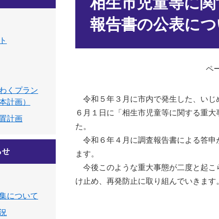
相生市児童等に関
報告書の公表につ
ト
ペー
わくプラン
令和５年３月に市内で発生した、いじ
本計画）
６月１日に「相生市児童等に関する重大
置計画
た。
令和６年４月に調査報告書による答申
らせ
ます。
​ 今後このような重大事態が二度と起
け止め、再発防止に取り組んでいきます
集について
況