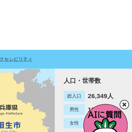
クセシビリティ
人口・世帯数
26,349人
総人口
12,780人
男性
13,569人
女性