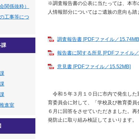
※調査報告書の公表に当たっては、本市
会関係抜粋）
人情報部分についてはご遺族の意向も踏
の工事等につ
調査報告書 [PDFファイル／15.74MB
各課
報告書に関する所見 [PDFファイル／4
意見書 [PDFファイル／15.52MB]
課
課
令和５年３月１０日に市内で発生した
課
育委員会に対して、「学校及び教育委員
推進室
６月に回答をさせていただきました。再
発防止に取り組み検証してまいります。
園