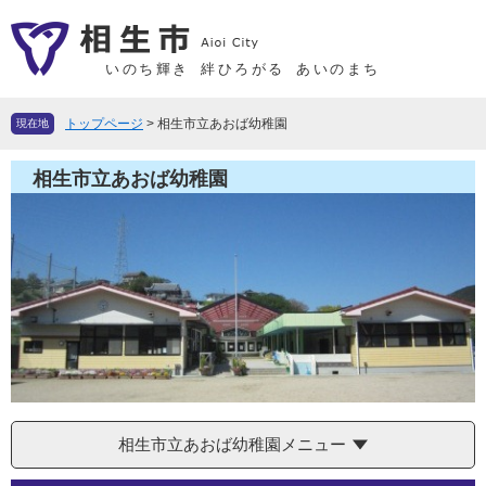
ペ
メ
ー
ニ
ジ
ュ
いのち輝き
絆ひろがる
あいのまち
の
ー
先
を
トップページ
>
相生市立あおば幼稚園
現在地
頭
飛
で
ば
相生市立あおば幼稚園
す
し
。
て
本
文
へ
相生市立あおば幼稚園メニュー